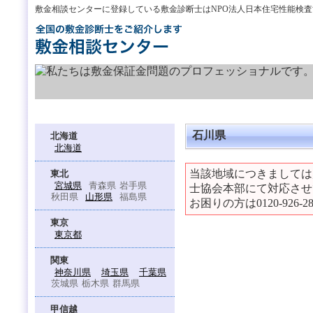
敷金相談センターに登録している敷金診断士はNPO法人日本住宅性能検
石川県
北海道
北海道
当該地域につきましては
東北
宮城県
青森県
岩手県
士協会本部にて対応させ
秋田県
山形県
福島県
お困りの方は0120-926
東京
東京都
関東
神奈川県
埼玉県
千葉県
茨城県
栃木県
群馬県
甲信越