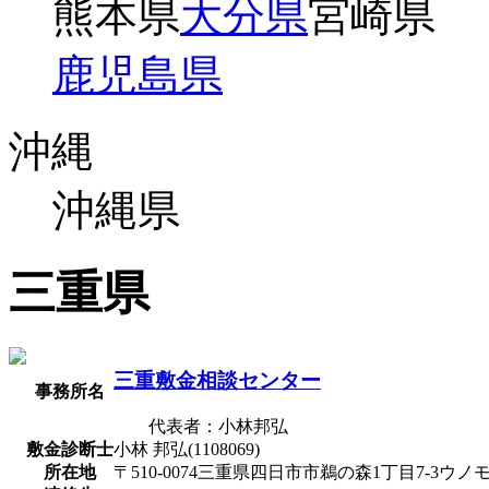
熊本県
大分県
宮崎県
鹿児島県
沖縄
沖縄県
三重県
三重敷金相談センター
事務所名
代表者：小林邦弘
敷金診断士
小林 邦弘(1108069)
所在地
〒510-0074三重県四日市市鵜の森1丁目7-3ウノモ