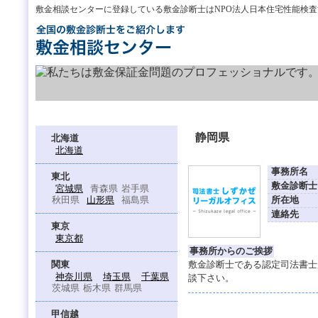
敷金相談センターに登録している敷金診断士はNPO法人日本住宅性能検
静岡県
北海道
北海道
事務所名
東北
敷金診断士
宮城県
青森県
岩手県
秋田県
山形県
福島県
所在地
連絡先
東京
東京都
事務所からのご挨拶
関東
敷金診断士である認定司法書士
神奈川県
埼玉県
千葉県
談下さい。
茨城県
栃木県
群馬県
甲信越